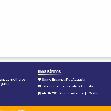
LINKS RÁPIDOS
zer, as melhores
Sobre EncontraRuaAugusta
ugusta.
Fale com o EncontraRuaAugusta
ANUNCIE
:
Com destaque
|
Grátis
o EncontraBrasil