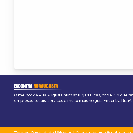
ENCONTRA
RUAAUGUSTA
O melhor da Rua Augusta num só lugar! Dicas, onde ir, o que fa
empresas, locais, serviços e muito mais no guia Encontra RuaA
Termos
|
Privacidade
|
Sitemap
Criado com ❤️ e ☕ pelo time d