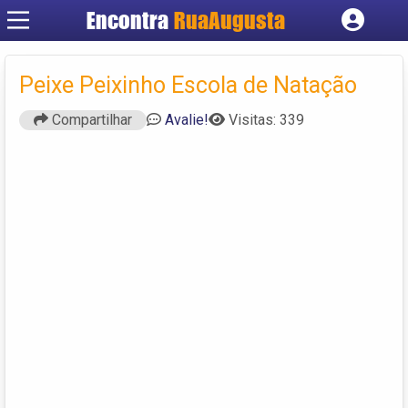
Encontra
RuaAugusta
Cadastrar empresa
Fazer login
Peixe Peixinho Escola de Natação
Criar conta
Compartilhar
Avalie!
Visitas: 339