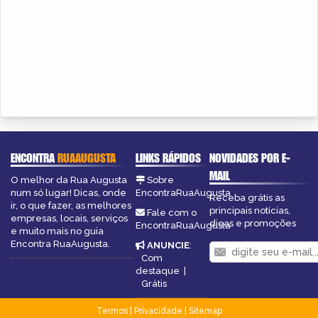
ENCONTRA
RUAAUGUSTA
LINKS RÁPIDOS
NOVIDADES POR E-
MAIL
O melhor da Rua Augusta
Sobre
num só lugar! Dicas, onde
EncontraRuaAugusta
Receba grátis as
ir, o que fazer, as melhores
principais notícias,
Fale com o
empresas, locais, serviços
dicas e promoções
EncontraRuaAugusta
e muito mais no guia
Encontra RuaAugusta.
ANUNCIE
:
Com
destaque
|
Grátis
Termos
|
Privacidade
|
Sitemap