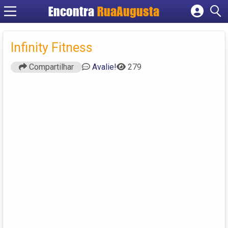
Encontra
RuaAugusta
Cadastrar empresa
Fazer login
Infinity Fitness
Criar conta
Compartilhar
Avalie!
279