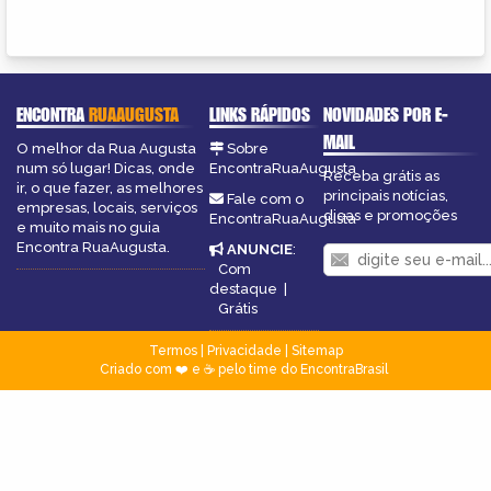
ENCONTRA
RUAAUGUSTA
LINKS RÁPIDOS
NOVIDADES POR E-
MAIL
O melhor da Rua Augusta
Sobre
num só lugar! Dicas, onde
EncontraRuaAugusta
Receba grátis as
ir, o que fazer, as melhores
principais notícias,
Fale com o
empresas, locais, serviços
dicas e promoções
EncontraRuaAugusta
e muito mais no guia
Encontra RuaAugusta.
ANUNCIE
:
Com
destaque
|
Grátis
Termos
|
Privacidade
|
Sitemap
Criado com ❤️ e ☕ pelo time do EncontraBrasil