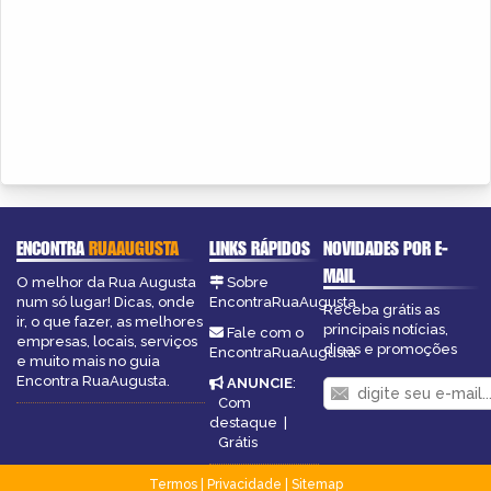
ENCONTRA
RUAAUGUSTA
LINKS RÁPIDOS
NOVIDADES POR E-
MAIL
O melhor da Rua Augusta
Sobre
num só lugar! Dicas, onde
EncontraRuaAugusta
Receba grátis as
ir, o que fazer, as melhores
principais notícias,
Fale com o
empresas, locais, serviços
dicas e promoções
EncontraRuaAugusta
e muito mais no guia
Encontra RuaAugusta.
ANUNCIE
:
Com
destaque
|
Grátis
Termos
|
Privacidade
|
Sitemap