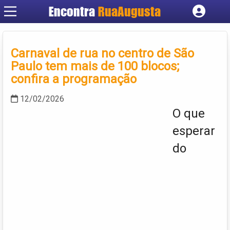
Encontra
RuaAugusta
Cadastrar empresa
Fazer login
Carnaval de rua no centro de São
Criar conta
Paulo tem mais de 100 blocos;
confira a programação
12/02/2026
O que
esperar
do