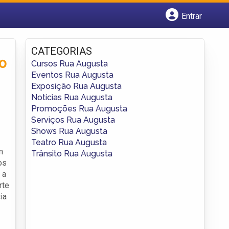
Entrar
Cadastrar empresa
Fazer login
CATEGORIAS
Criar conta
o
Cursos Rua Augusta
Eventos Rua Augusta
Exposição Rua Augusta
Notícias Rua Augusta
Promoções Rua Augusta
Serviços Rua Augusta
Shows Rua Augusta
Teatro Rua Augusta
m
Trânsito Rua Augusta
os
 a
rte
ia