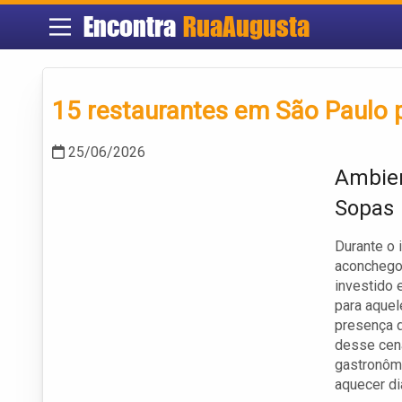
Encontra
RuaAugusta
15 restaurantes em São Paulo 
25/06/2026
Ambien
Sopas
Durante o 
aconchego
investido 
para aquel
presença d
desse cená
gastronôm
aquecer di