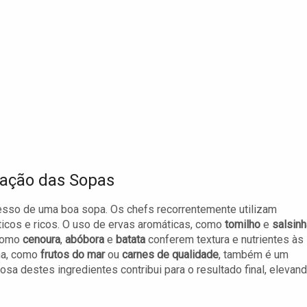
ração das Sopas
esso de uma boa sopa. Os chefs recorrentemente utilizam
ticos e ricos. O uso de ervas aromáticas, como
tomilho
e
salsinh
 como
cenoura
,
abóbora
e
batata
conferem textura e nutrientes às
ína, como
frutos do mar
ou
carnes de qualidade
, também é um
sa destes ingredientes contribui para o resultado final, elevan