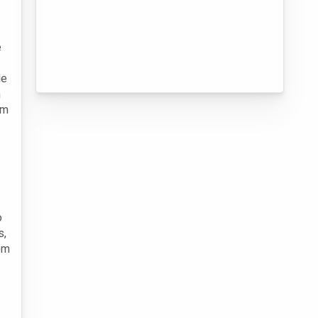
e
de
m
em
o
s,
om