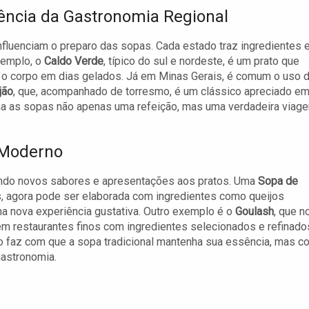
uência da Gastronomia Regional
 influenciam o preparo das sopas. Cada estado traz ingredientes 
xemplo, o
Caldo Verde
, típico do sul e nordeste, é um prato que
er o corpo em dias gelados. Já em Minas Gerais, é comum o uso 
jão
, que, acompanhado de torresmo, é um clássico apreciado e
rna as sopas não apenas uma refeição, mas uma verdadeira viag
 Moderno
zendo novos sabores e apresentações aos pratos. Uma
Sopa de
s, agora pode ser elaborada com ingredientes como queijos
 nova experiência gustativa. Outro exemplo é o
Goulash
, que n
em restaurantes finos com ingredientes selecionados e refinado
o faz com que a sopa tradicional mantenha sua essência, mas c
astronomia.