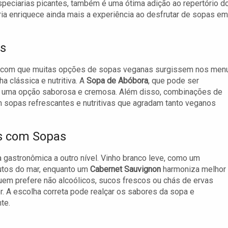
peciarias picantes, também é uma ótima adição ao repertório d
ária enriquece ainda mais a experiência ao desfrutar de sopas em
os
ez com que muitas opções de sopas veganas surgissem nos men
ha clássica e nutritiva. A
Sopa de Abóbora
, que pode ser
 é uma opção saborosa e cremosa. Além disso, combinações de
 sopas refrescantes e nutritivas que agradam tanto veganos
s com Sopas
gastronômica a outro nível. Vinho branco leve, como um
utos do mar, enquanto um
Cabernet Sauvignon
harmoniza melhor
uem prefere não alcoólicos, sucos frescos ou chás de ervas
r. A escolha correta pode realçar os sabores da sopa e
te.