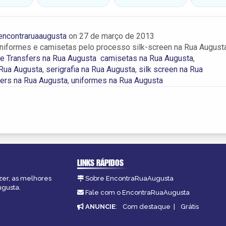
encontraruaaugusta
on
27 de março de 2013
iformes e camisetas pelo processo silk-screen na Rua Augusta
 e Transfers na Rua Augusta
camisetas na Rua Augusta
,
 Rua Augusta
,
serigrafia na Rua Augusta
,
silk screen na Rua
fers na Rua Augusta
,
uniformes na Rua Augusta
LINKS RÁPIDOS
zer, as melhores
Sobre EncontraRuaAugusta
ugusta.
Fale com o EncontraRuaAugusta
ANUNCIE
:
Com destaque
|
Grátis