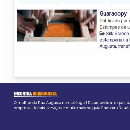
Guaracopy
Publicado por
Estampas de un
Silk Screen
estamparia na
Augusta
,
trans
ENCONTRA
RUAAUGUSTA
O melhor da Rua Augusta num só lugar! Dicas, onde ir, o que fa
empresas, locais, serviços e muito mais no guia Encontra RuaA