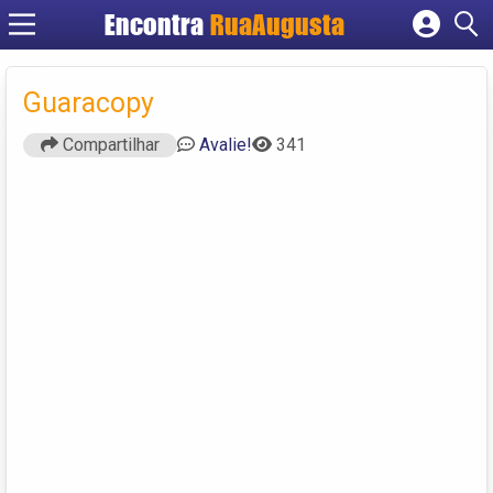
Encontra
RuaAugusta
Cadastrar empresa
Fazer login
Guaracopy
Criar conta
Compartilhar
Avalie!
341