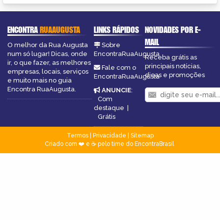
ENCONTRA
RUAAUGUSTA
LINKS RÁPIDOS
NOVIDADES POR E-
MAIL
O melhor da Rua Augusta
Sobre
num só lugar! Dicas, onde
EncontraRuaAugusta
Receba grátis as
ir, o que fazer, as melhores
principais notícias,
Fale com o
empresas, locais, serviços
dicas e promoções
EncontraRuaAugusta
e muito mais no guia
Encontra RuaAugusta.
ANUNCIE
:
Com
destaque
|
Grátis
Termos
|
Privacidade
|
Sitemap
Criado com ❤️ e ☕ pelo time do EncontraBrasil