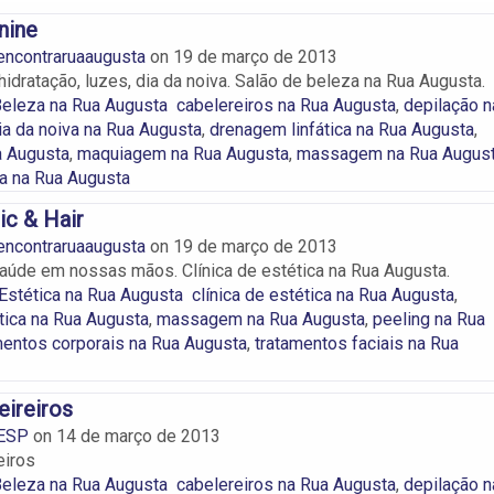
nine
encontraruaaugusta
on
19 de março de 2013
hidratação, luzes, dia da noiva. Salão de beleza na Rua Augusta.
Beleza na Rua Augusta
cabelereiros na Rua Augusta
,
depilação n
ia da noiva na Rua Augusta
,
drenagem linfática na Rua Augusta
,
a Augusta
,
maquiagem na Rua Augusta
,
massagem na Rua Augus
a na Rua Augusta
ic & Hair
encontraruaaugusta
on
19 de março de 2013
aúde em nossas mãos. Clínica de estética na Rua Augusta.
 Estética na Rua Augusta
clínica de estética na Rua Augusta
,
tica na Rua Augusta
,
massagem na Rua Augusta
,
peeling na Rua
mentos corporais na Rua Augusta
,
tratamentos faciais na Rua
eireiros
ESP
on
14 de março de 2013
eiros
Beleza na Rua Augusta
cabelereiros na Rua Augusta
,
depilação n