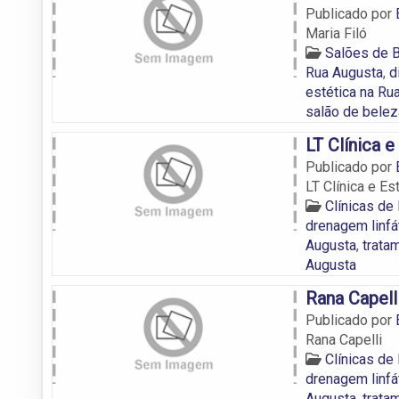
Publicado por
Maria Filó
Salões de 
Rua Augusta
,
d
estética na Ru
salão de belez
LT Clínica e
Publicado por
LT Clínica e Es
Clínicas de
drenagem linfá
Augusta
,
trata
Augusta
Rana Capell
Publicado por
Rana Capelli
Clínicas de
drenagem linfá
Augusta
,
trata