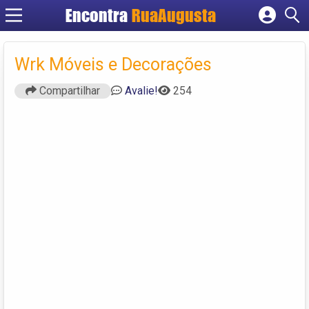
Encontra
RuaAugusta
Cadastrar empresa
Fazer login
Wrk Móveis e Decorações
Criar conta
Compartilhar
Avalie!
254