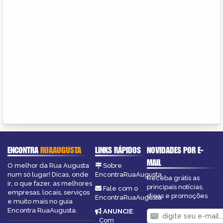
ENCONTRA
RUAAUGUSTA
LINKS RÁPIDOS
NOVIDADES POR E-
MAIL
O melhor da Rua Augusta
Sobre
num só lugar! Dicas, onde
EncontraRuaAugusta
Receba grátis as
ir, o que fazer, as melhores
principais notícias,
Fale com o
empresas, locais, serviços
dicas e promoções
EncontraRuaAugusta
e muito mais no guia
Encontra RuaAugusta.
ANUNCIE
:
Com