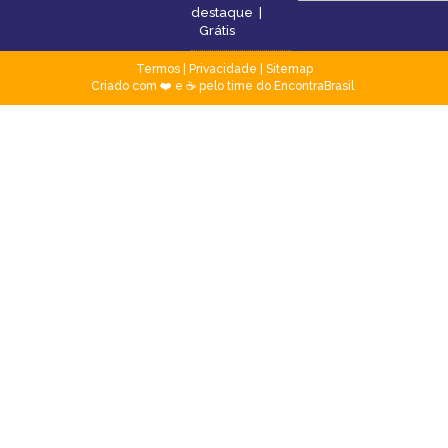
destaque
|
Grátis
Termos
|
Privacidade
|
Sitemap
Criado com ❤️ e ☕ pelo time do EncontraBrasil