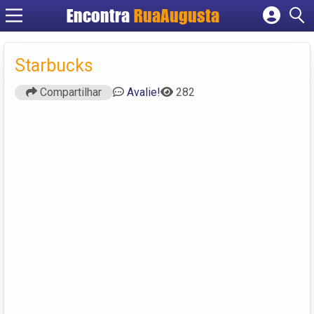
Encontra
RuaAugusta
Cadastrar empresa
Fazer login
Starbucks
Criar conta
Compartilhar
Avalie!
282