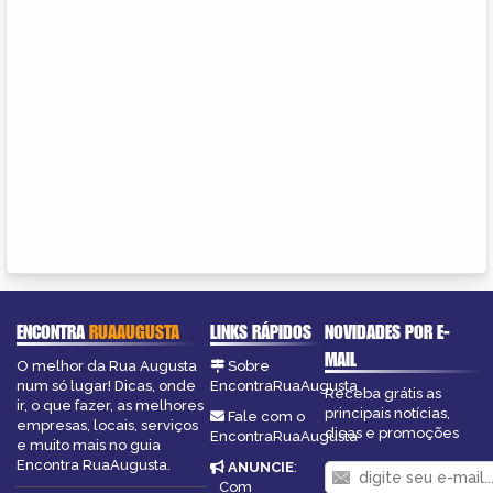
ENCONTRA
RUAAUGUSTA
LINKS RÁPIDOS
NOVIDADES POR E-
MAIL
O melhor da Rua Augusta
Sobre
num só lugar! Dicas, onde
EncontraRuaAugusta
Receba grátis as
ir, o que fazer, as melhores
principais notícias,
Fale com o
empresas, locais, serviços
dicas e promoções
EncontraRuaAugusta
e muito mais no guia
Encontra RuaAugusta.
ANUNCIE
:
Com