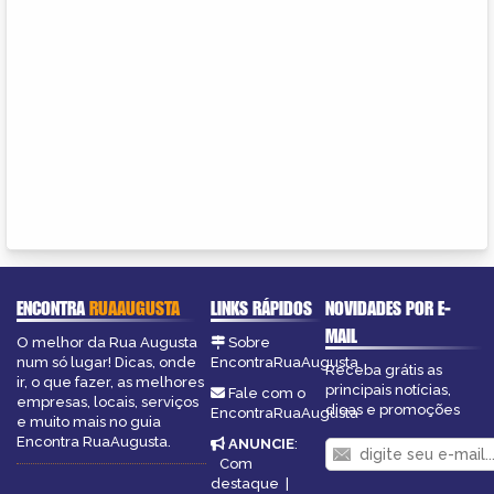
ENCONTRA
RUAAUGUSTA
LINKS RÁPIDOS
NOVIDADES POR E-
MAIL
O melhor da Rua Augusta
Sobre
num só lugar! Dicas, onde
EncontraRuaAugusta
Receba grátis as
ir, o que fazer, as melhores
principais notícias,
Fale com o
empresas, locais, serviços
dicas e promoções
EncontraRuaAugusta
e muito mais no guia
Encontra RuaAugusta.
ANUNCIE
:
Com
destaque
|