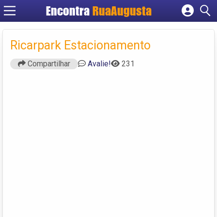
Encontra
RuaAugusta
Cadastrar empresa
Fazer login
Ricarpark Estacionamento
Criar conta
Compartilhar
Avalie!
231