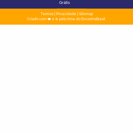
Grátis
Termos
|
Privacidade
|
Sitemap
Criado com ❤️ e ☕ pelo time do EncontraBrasil