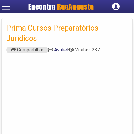
Encontra
RuaAugusta
Cadastrar empresa
Fazer login
Prima Cursos Preparatórios
Criar conta
Jurídicos
Compartilhar
Avalie!
Visitas: 237