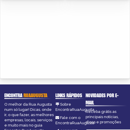
ENCONTRA
RUAAUGUSTA
LINKS RÁPIDOS
NOVIDADES POR E-
MAIL
O melhor da Rua Augusta
Sobre
num só lugar! Dicas, onde
EncontraRuaAugusta
Receba grátis as
ir, o que fazer, as melhores
principais notícias,
Fale com o
empresas, locais, serviços
dicas e promoções
EncontraRuaAugusta
e muito mais no guia