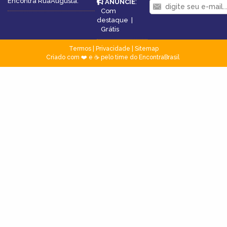
Encontra RuaAugusta.
ANUNCIE
:
Com
destaque
|
Grátis
Termos
|
Privacidade
|
Sitemap
Criado com ❤️ e ☕ pelo time do EncontraBrasil