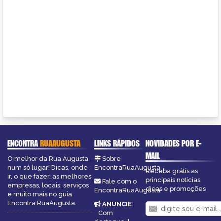
ENCONTRA
RUAAUGUSTA
LINKS RÁPIDOS
NOVIDADES POR E-
MAIL
O melhor da Rua Augusta
Sobre
num só lugar! Dicas, onde
EncontraRuaAugusta
Receba grátis as
ir, o que fazer, as melhores
principais notícias,
Fale com o
empresas, locais, serviços
dicas e promoções
EncontraRuaAugusta
e muito mais no guia
Encontra RuaAugusta.
ANUNCIE
:
Com