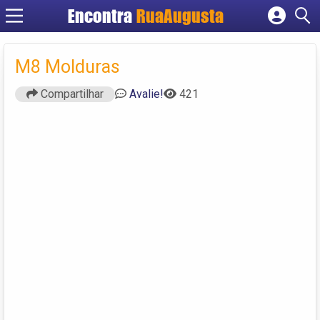
Encontra
RuaAugusta
Cadastrar empresa
Fazer login
M8 Molduras
Criar conta
Compartilhar
Avalie!
421