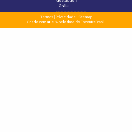
destaque
|
Grátis
Termos
|
Privacidade
|
Sitemap
Criado com ❤️ e ☕ pelo time do EncontraBrasil