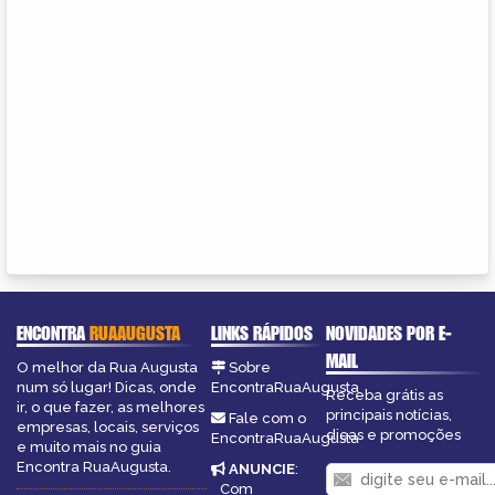
ENCONTRA
RUAAUGUSTA
LINKS RÁPIDOS
NOVIDADES POR E-
MAIL
O melhor da Rua Augusta
Sobre
num só lugar! Dicas, onde
EncontraRuaAugusta
Receba grátis as
ir, o que fazer, as melhores
principais notícias,
Fale com o
empresas, locais, serviços
dicas e promoções
EncontraRuaAugusta
e muito mais no guia
Encontra RuaAugusta.
ANUNCIE
:
Com