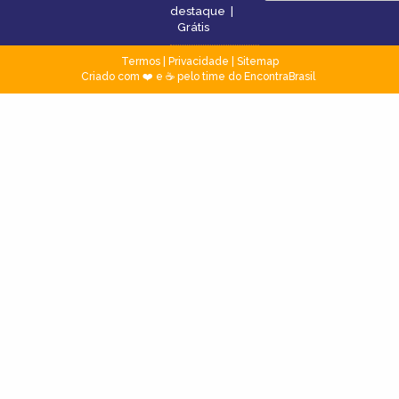
destaque
|
Grátis
Termos
|
Privacidade
|
Sitemap
Criado com ❤️ e ☕ pelo time do EncontraBrasil