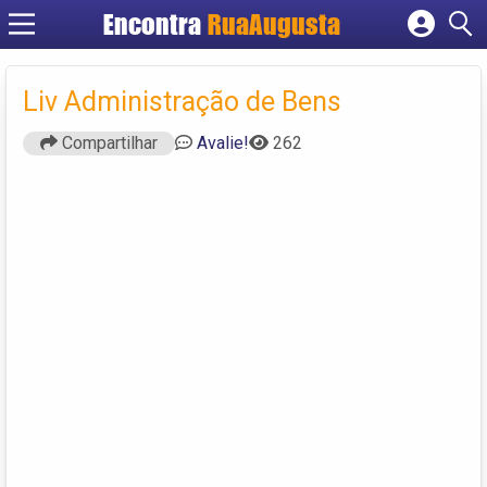
Encontra
RuaAugusta
Cadastrar empresa
Fazer login
Liv Administração de Bens
Criar conta
Compartilhar
Avalie!
262