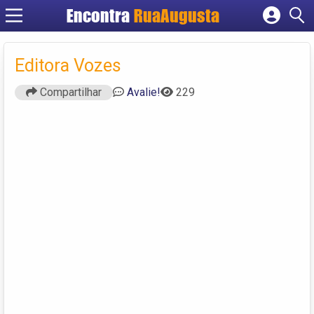
Encontra
RuaAugusta
Cadastrar empresa
Fazer login
Editora Vozes
Criar conta
Compartilhar
Avalie!
229