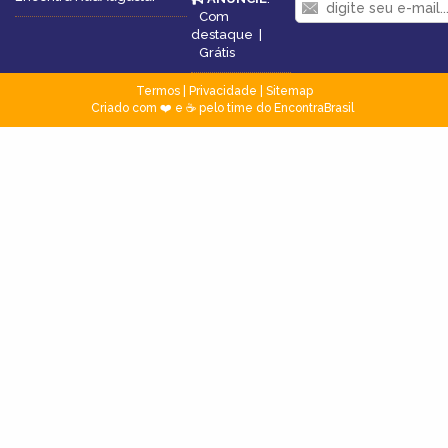
Com
destaque
|
Grátis
Termos
|
Privacidade
|
Sitemap
Criado com ❤️ e ☕ pelo time do EncontraBrasil