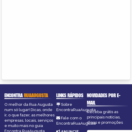
ENCONTRA
RUAAUGUSTA
LINKS RÁPIDOS
NOVIDADES POR E-
MAIL
O melhor da Rua Augusta
Sobre
num só lugar! Dicas, onde
EncontraRuaAugusta
Receba grátis as
ir, o que fazer, as melhores
principais notícias,
Fale com o
empresas, locais, serviços
dicas e promoções
EncontraRuaAugusta
e muito mais no guia
Encontra RuaAugusta.
ANUNCIE
: