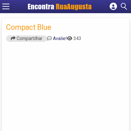
Encontra
RuaAugusta
Cadastrar empresa
Fazer login
Compact Blue
Criar conta
Compartilhar
Avalie!
343