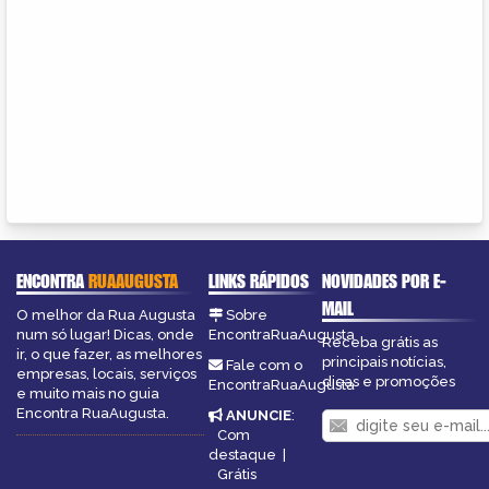
ENCONTRA
RUAAUGUSTA
LINKS RÁPIDOS
NOVIDADES POR E-
MAIL
O melhor da Rua Augusta
Sobre
num só lugar! Dicas, onde
EncontraRuaAugusta
Receba grátis as
ir, o que fazer, as melhores
principais notícias,
Fale com o
empresas, locais, serviços
dicas e promoções
EncontraRuaAugusta
e muito mais no guia
Encontra RuaAugusta.
ANUNCIE
:
Com
destaque
|
Grátis