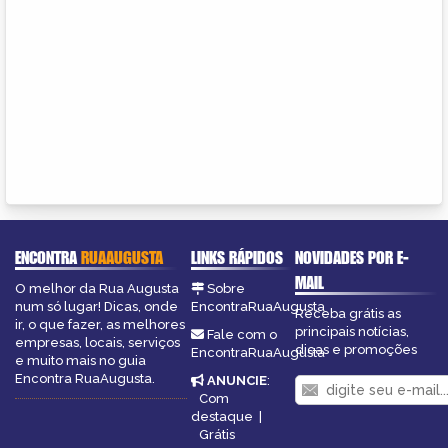
ENCONTRA
RUAAUGUSTA
LINKS RÁPIDOS
NOVIDADES POR E-
MAIL
O melhor da Rua Augusta
Sobre
num só lugar! Dicas, onde
EncontraRuaAugusta
Receba grátis as
ir, o que fazer, as melhores
principais notícias,
Fale com o
empresas, locais, serviços
dicas e promoções
EncontraRuaAugusta
e muito mais no guia
Encontra RuaAugusta.
ANUNCIE
:
Com
destaque
|
Grátis