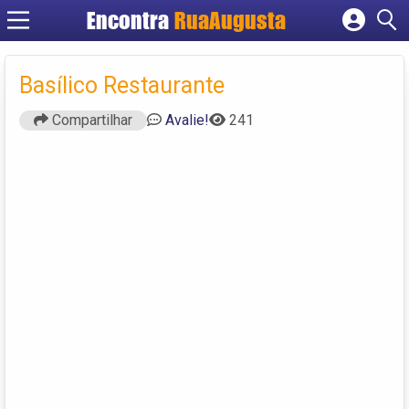
Encontra
RuaAugusta
Cadastrar empresa
Fazer login
Basílico Restaurante
Criar conta
Compartilhar
Avalie!
241