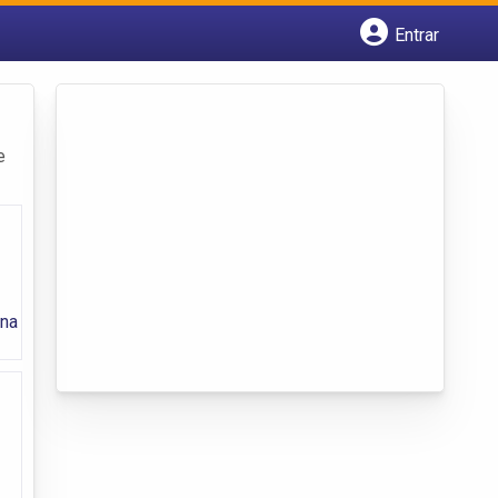
Entrar
Cadastrar empresa
Fazer login
Criar conta
e
 na