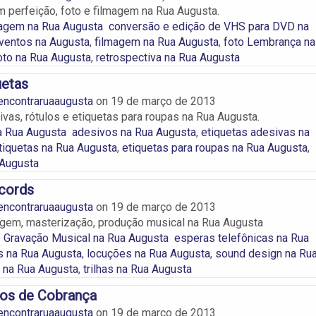
 perfeição, foto e filmagem na Rua Augusta.
magem na Rua Augusta
conversão e edição de VHS para DVD na
ventos na Augusta
,
filmagem na Rua Augusta
,
foto Lembrança na
oto na Rua Augusta
,
retrospectiva na Rua Augusta
uetas
encontraruaaugusta
on
19 de março de 2013
ivas, rótulos e etiquetas para roupas na Rua Augusta.
a Rua Augusta
adesivos na Rua Augusta
,
etiquetas adesivas na
tiquetas na Rua Augusta
,
etiquetas para roupas na Rua Augusta
,
 Augusta
ecords
encontraruaaugusta
on
19 de março de 2013
gem, masterização, produção musical na Rua Augusta
 Gravação Musical na Rua Augusta
esperas telefônicas na Rua
es na Rua Augusta
,
locuções na Rua Augusta
,
sound design na Ru
 na Rua Augusta
,
trilhas na Rua Augusta
ços de Cobrança
encontraruaaugusta
on
19 de março de 2013