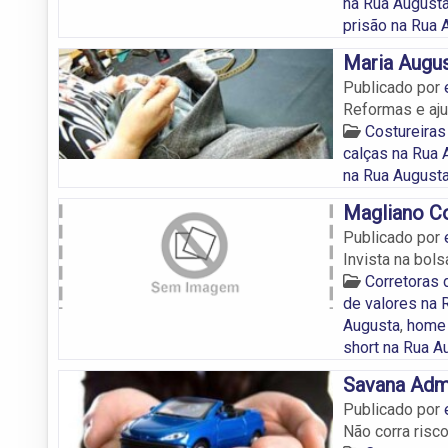
na Rua August
prisão na Rua 
Maria Augu
Publicado por
Reformas e aju
Costureiras
calças na Rua 
na Rua August
Magliano Co
Publicado por
Invista na bol
Corretoras 
de valores na 
Augusta
,
home 
short na Rua A
Savana Admi
Publicado por
Não corra risc