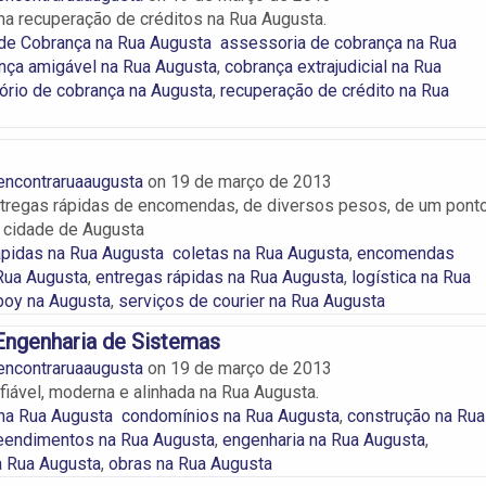
na recuperação de créditos na Rua Augusta.
 de Cobrança na Rua Augusta
assessoria de cobrança na Rua
nça amigável na Rua Augusta
,
cobrança extrajudicial na Rua
tório de cobrança na Augusta
,
recuperação de crédito na Rua
encontraruaaugusta
on
19 de março de 2013
ntregas rápidas de encomendas, de diversos pesos, de um pont
a cidade de Augusta
pidas na Rua Augusta
coletas na Rua Augusta
,
encomendas
Rua Augusta
,
entregas rápidas na Rua Augusta
,
logística na Rua
oy na Augusta
,
serviços de courier na Rua Augusta
Engenharia de Sistemas
encontraruaaugusta
on
19 de março de 2013
fiável, moderna e alinhada na Rua Augusta.
na Rua Augusta
condomínios na Rua Augusta
,
construção na Rua
endimentos na Rua Augusta
,
engenharia na Rua Augusta
,
a Rua Augusta
,
obras na Rua Augusta