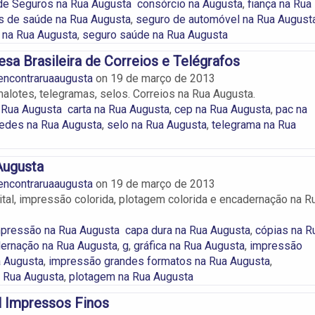
de Seguros na Rua Augusta
consórcio na Augusta
,
fiança na Rua
s de saúde na Rua Augusta
,
seguro de automóvel na Rua August
 na Rua Augusta
,
seguro saúde na Rua Augusta
a Brasileira de Correios e Telégrafos
encontraruaaugusta
on
19 de março de 2013
lotes, telegramas, selos. Correios na Rua Augusta.
 Rua Augusta
carta na Rua Augusta
,
cep na Rua Augusta
,
pac na
edes na Rua Augusta
,
selo na Rua Augusta
,
telegrama na Rua
Augusta
encontraruaaugusta
on
19 de março de 2013
tal, impressão colorida, plotagem colorida e encadernação na R
mpressão na Rua Augusta
capa dura na Rua Augusta
,
cópias na R
ernação na Rua Augusta
,
g
,
gráfica na Rua Augusta
,
impressão
a Augusta
,
impressão grandes formatos na Rua Augusta
,
 Rua Augusta
,
plotagem na Rua Augusta
l Impressos Finos