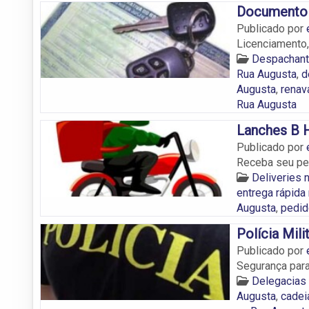
Documento
Publicado por
Licenciamento,
Despachant
Rua Augusta
,
d
Augusta
,
renav
Rua Augusta
Lanches B 
Publicado por
Receba seu ped
Deliveries 
entrega rápida
Augusta
,
pedid
Polícia Mil
Publicado por
Segurança para
Delegacias 
Augusta
,
cadei