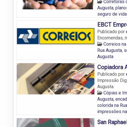
Corretoras 
Augusta
,
plano
seguro de vida
EBCT Empres
Publicado por
Encomendas, ma
Correios na
Rua Augusta
,
s
Augusta
Copiadora 
Publicado por
Impressão Digi
Augusta.
Cópias e I
Augusta
,
encad
colorida na Ru
impressões na
San Raphae