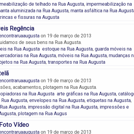
meabilização de telhado na Rua Augusta
,
impermeabilização na
anta aluminizada na Rua Augusta
,
manta asfáltica na Rua August
trincas e fissuras na Augusta
eis Regência
encontraruaaugusta
on
19 de março de 2013
uidamos de seus bens na Rua Augusta.
eis na Rua Augusta
estoque na Rua Augusta
,
guarda móveis na
ercadorias na Rua Augusta
,
móveis na Rua Augusta
,
mudanças n
bjetos na Rua Augusta
,
transportes na Rua Augusta
telã
encontraruaaugusta
on
19 de março de 2013
ssões, acabamentos, plotagem na Rua Augusta.
Copiadoras na Rua Augusta
arte gráficas na Rua Augusta
,
catálog
a Rua Augusta
,
envelopes na Rua Augusta
,
etiquetas na Augusta
,
 Rua Augusta
,
impressão digital na Rua Augusta
,
impressões e
 Augusta
,
plotagem na Rua Augus
 Foto Vídeo
encontraruaaugusta
on
19 de março de 2013