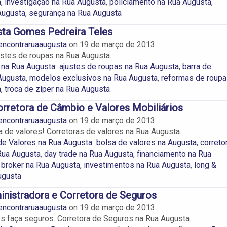
a
,
investigação na Rua Augusta
,
policiamento na Rua Augusta
,
Augusta
,
segurança na Rua Augusta
sta Gomes Pedreira Teles
encontraruaaugusta
on
19 de março de 2013
stes de roupas na Rua Augusta.
 na Rua Augusta
ajustes de roupas na Rua Augusta
,
barra de
Augusta
,
modelos exclusivos na Rua Augusta
,
reformas de roup
a
,
troca de zíper na Rua Augusta
rretora de Câmbio e Valores Mobiliários
encontraruaaugusta
on
19 de março de 2013
sa de valores! Corretoras de valores na Rua Augusta.
de Valores na Rua Augusta
bolsa de valores na Augusta
,
correto
Rua Augusta
,
day trade na Rua Augusta
,
financiamento na Rua
broker na Rua Augusta
,
investimentos na Rua Augusta
,
long &
ugusta
nistradora e Corretora de Seguros
encontraruaaugusta
on
19 de março de 2013
os faça seguros. Corretora de Seguros na Rua Augusta.