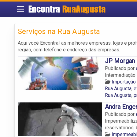
Encontra
RuaAugusta
Serviços na Rua Augusta
Aqui você Encontra! as melhores empresas, lojas e pro
região, com telefone e endereço das empresas.
JP Morgan 
Publicado por
Intermediação 
Importação 
Rua Augusta
,
e
Rua Augusta
,
p
Andra Engen
Publicado por
Impermeabilizaç
reservatórios, 
Impermeabi