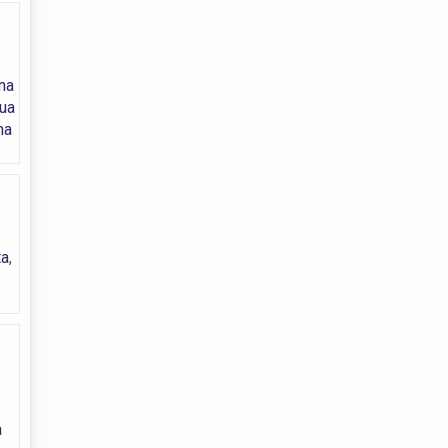
na
ua
na
ta
,
a