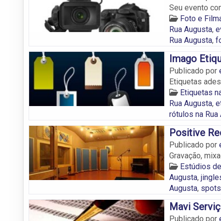
Seu evento com
Foto e Fil
Rua Augusta
,
e
Rua Augusta
,
f
Imago Etiq
Publicado por
Etiquetas ades
Etiquetas n
Rua Augusta
,
e
rótulos na Rua
Positive R
Publicado por
Gravação, mixa
Estúdios de
Augusta
,
jingl
Augusta
,
spots
Mavi Servi
Publicado por