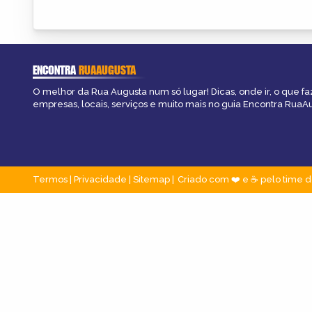
ENCONTRA
RUAAUGUSTA
O melhor da Rua Augusta num só lugar! Dicas, onde ir, o que fa
empresas, locais, serviços e muito mais no guia Encontra RuaA
Termos
|
Privacidade
|
Sitemap
Criado com ❤️ e ☕ pelo time d