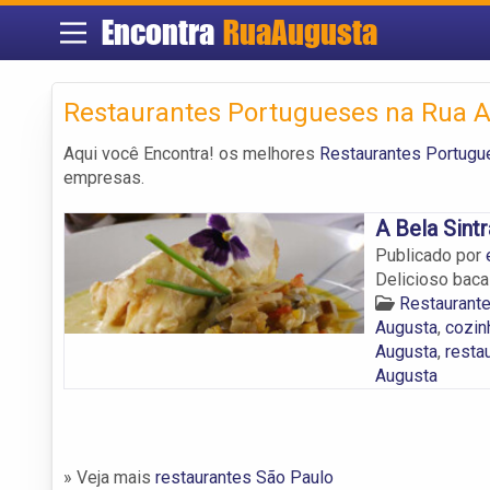
Encontra
RuaAugusta
Restaurantes Portugueses na Rua 
Aqui você Encontra! os melhores
Restaurantes Portugu
empresas.
A Bela Sintr
Publicado por
Delicioso baca
Restaurant
Augusta
,
cozin
Augusta
,
resta
Augusta
» Veja mais
restaurantes São Paulo