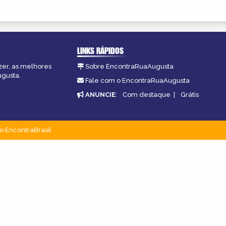
LINKS RÁPIDOS
zer, as melhores
Sobre EncontraRuaAugusta
ugusta.
Fale com o EncontraRuaAugusta
ANUNCIE
:
Com destaque
|
Grátis
o EncontraBrasil