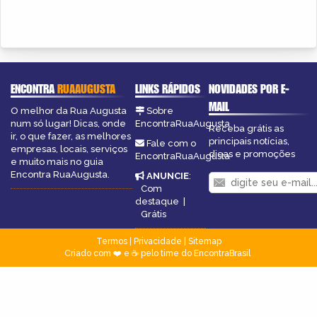
ENCONTRA
RUAAUGUSTA
LINKS RÁPIDOS
NOVIDADES POR E-
MAIL
O melhor da Rua Augusta
Sobre
num só lugar! Dicas, onde
EncontraRuaAugusta
Receba grátis as
ir, o que fazer, as melhores
principais notícias,
Fale com o
empresas, locais, serviços
dicas e promoções
EncontraRuaAugusta
e muito mais no guia
Encontra RuaAugusta.
ANUNCIE
:
Com
destaque
|
Grátis
Termos
|
Privacidade
|
Sitemap
Criado com ❤️ e ☕ pelo time do EncontraBrasil