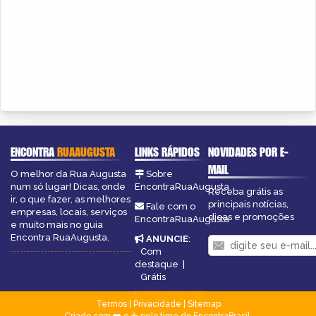
ENCONTRA
RUAAUGUSTA
LINKS RÁPIDOS
NOVIDADES POR E-
MAIL
O melhor da Rua Augusta
Sobre
num só lugar! Dicas, onde
EncontraRuaAugusta
Receba grátis as
ir, o que fazer, as melhores
principais notícias,
Fale com o
empresas, locais, serviços
dicas e promoções
EncontraRuaAugusta
e muito mais no guia
Encontra RuaAugusta.
ANUNCIE
:
Com
destaque
|
Grátis
Termos
|
Privacidade
|
Sitemap
Criado com ❤️ e ☕ pelo time do EncontraBrasil