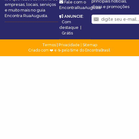
principais notícias,
Fale com o
empresas, locais, serviços
dicas e promoções
EncontraRuaAugusta
e muito mais no guia
Encontra RuaAugusta.
ANUNCIE
:
Com
destaque
|
Grátis
Termos
|
Privacidade
|
Sitemap
Criado com ❤️ e ☕ pelo time do EncontraBrasil