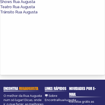
Shows Rua Augusta
Teatro Rua Augusta
Trânsito Rua Augusta
ENCONTRA
RUAAUGUSTA
LINKS RÁPIDOS
NOVIDADES POR E-
MAIL
O melhor da Rua Augusta
Sobre
num só lugar! Dicas, onde
EncontraRuaAugusta
Receba grátis as
ir, o que fazer, as melhores