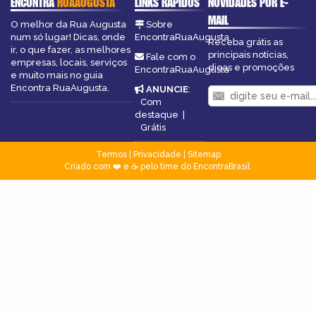
ENCONTRA
RUAAUGUSTA
LINKS RÁPIDOS
NOVIDADES POR E-
MAIL
O melhor da Rua Augusta
Sobre
num só lugar! Dicas, onde
EncontraRuaAugusta
Receba grátis as
ir, o que fazer, as melhores
principais notícias,
Fale com o
empresas, locais, serviços
dicas e promoções
EncontraRuaAugusta
e muito mais no guia
Encontra RuaAugusta.
ANUNCIE
:
Com
destaque
|
Grátis
Termos
|
Privacidade
|
Sitemap
Criado com ❤️ e ☕ pelo time do EncontraBrasil