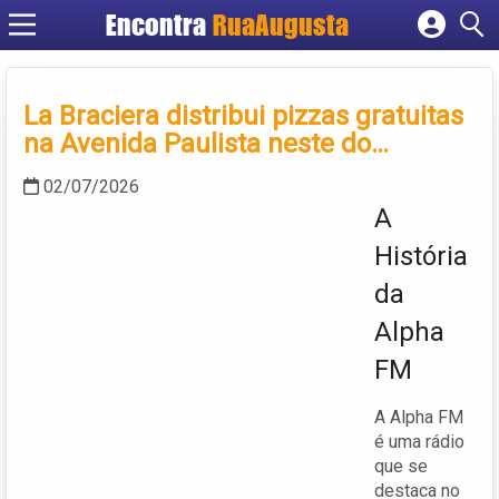
Encontra
RuaAugusta
Cadastrar empresa
Fazer login
La Braciera distribui pizzas gratuitas
Criar conta
na Avenida Paulista neste do…
02/07/2026
A
História
da
Alpha
FM
A Alpha FM
é uma rádio
que se
destaca no