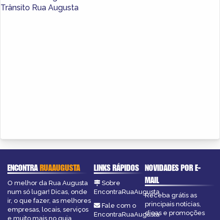
Trânsito Rua Augusta
ENCONTRA
RUAAUGUSTA
LINKS RÁPIDOS
NOVIDADES POR E-
MAIL
O melhor da Rua Augusta
Sobre
num só lugar! Dicas, onde
EncontraRuaAugusta
Receba grátis as
ir, o que fazer, as melhores
principais notícias,
Fale com o
empresas, locais, serviços
dicas e promoções
EncontraRuaAugusta
e muito mais no guia