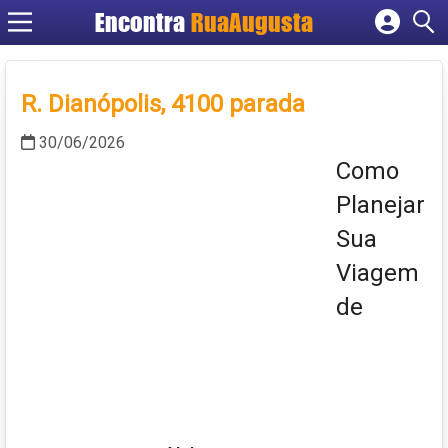
Encontra
RuaAugusta
Cadastrar empresa
Fazer login
R. Dianópolis, 4100 parada
Criar conta
30/06/2026
Como
Planejar
Sua
Viagem
de