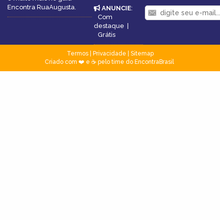
Encontra RuaAugusta.
ANUNCIE
:
Com
destaque
|
Grátis
Termos
|
Privacidade
|
Sitemap
Criado com ❤️ e ☕ pelo time do EncontraBrasil