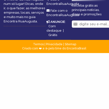
num só lugar! Dicas, onde
EncontraRuaAugusta
Receba grátis as
ir, o que fazer, as melhores
principais notícias,
Fale com o
empresas, locais, serviços
dicas e promoções
EncontraRuaAugusta
e muito mais no guia
Encontra RuaAugusta.
ANUNCIE
:
Com
destaque
|
Grátis
Termos
|
Privacidade
|
Sitemap
Criado com ❤️ e ☕ pelo time do EncontraBrasil