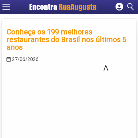
Encontra
RuaAugusta
Cadastrar empresa
Fazer login
Conheça os 199 melhores
Criar conta
restaurantes do Brasil nos últimos 5
anos
27/06/2026
A