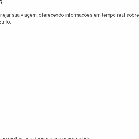
s
nejar sua viagem, oferecendo informações em tempo real sobre
zá-lo:
 que melhor se adequar à sua necessidade.