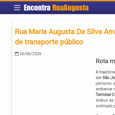
Encontra
RuaAugusta
Rua Maria Augusta Da Silva Am
de transporte público
26/06/2026
Rota m
A trajetóri
até
São Jo
percurso s
embarcar n
Terminal C
ônibus da 
estimado 