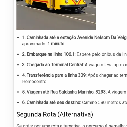
1. Caminhada até a estação Avenida Nelsom Da Veig
aproximado:
1 minuto
.
2. Embarque na linha 106.1:
Espere pelo ônibus da lin
3. Chegada ao Terminal Central:
A viagem leva aprox
4. Transferência para a linha 309:
Após chegar ao termi
Hemocentro.
5. Viagem até Rua Saldanha Marinho, 3233:
A viagem 
6. Caminhada até seu destino:
Camine 580 metros até
Segunda Rota (Alternativa)
Se optar por uma rota alternativa, o percurso é semelha