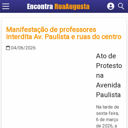
Encontra
RuaAugusta
Cadastrar empresa
Fazer login
Manifestação de professores
Criar conta
interdita Av. Paulista e ruas do centro
04/06/2026
Ato de
Protesto
na
Avenida
Paulista
Na tarde de
sexta-feira,
6 de março
de 2026, a