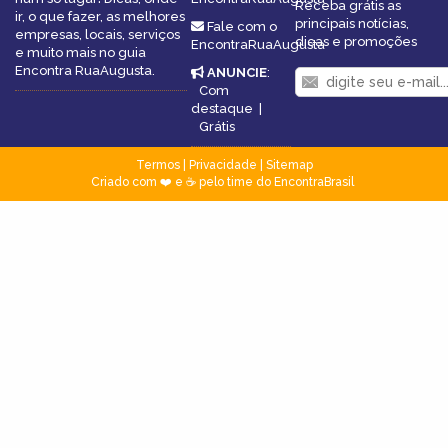
Receba grátis as
ir, o que fazer, as melhores
principais notícias,
Fale com o
empresas, locais, serviços
dicas e promoções
EncontraRuaAugusta
e muito mais no guia
Encontra RuaAugusta.
ANUNCIE
:
Com
destaque
|
Grátis
Termos
|
Privacidade
|
Sitemap
Criado com ❤️ e ☕ pelo time do EncontraBrasil