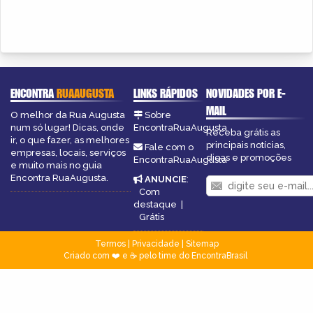
ENCONTRA
RUAAUGUSTA
LINKS RÁPIDOS
NOVIDADES POR E-
MAIL
O melhor da Rua Augusta
Sobre
num só lugar! Dicas, onde
EncontraRuaAugusta
Receba grátis as
ir, o que fazer, as melhores
principais notícias,
Fale com o
empresas, locais, serviços
dicas e promoções
EncontraRuaAugusta
e muito mais no guia
Encontra RuaAugusta.
ANUNCIE
:
Com
destaque
|
Grátis
Termos
|
Privacidade
|
Sitemap
Criado com ❤️ e ☕ pelo time do EncontraBrasil