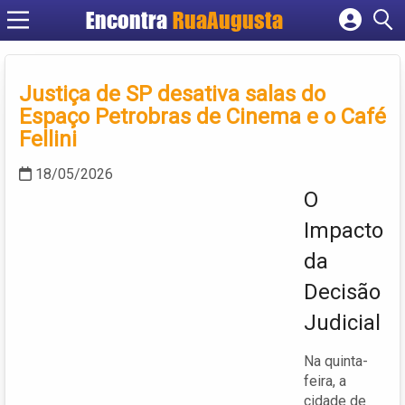
Encontra
RuaAugusta
Cadastrar empresa
Fazer login
Justiça de SP desativa salas do
Criar conta
Espaço Petrobras de Cinema e o Café
Fellini
18/05/2026
O
Impacto
da
Decisão
Judicial
Na quinta-
feira, a
cidade de