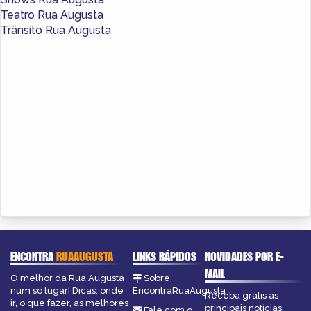
Teatro Rua Augusta
Trânsito Rua Augusta
ENCONTRA
RUAAUGUSTA
LINKS RÁPIDOS
NOVIDADES POR E-
MAIL
O melhor da Rua Augusta
Sobre
num só lugar! Dicas, onde
EncontraRuaAugusta
Receba grátis as
ir, o que fazer, as melhores
principais notícias,
Fale com o