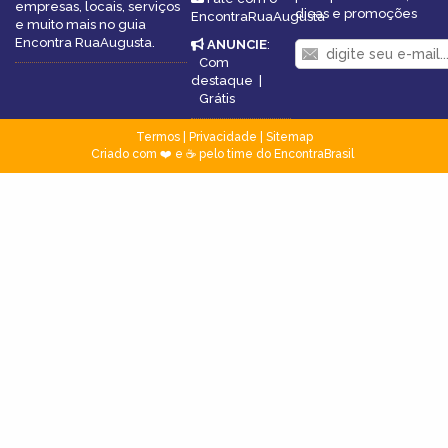
empresas, locais, serviços
dicas e promoções
EncontraRuaAugusta
e muito mais no guia
Encontra RuaAugusta.
ANUNCIE
:
Com
destaque
|
Grátis
Termos
|
Privacidade
|
Sitemap
Criado com ❤️ e ☕ pelo time do EncontraBrasil