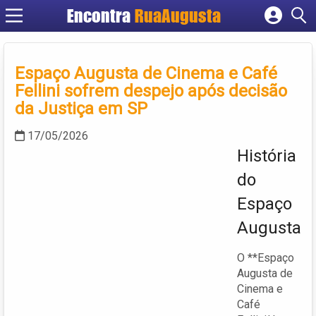
Encontra
RuaAugusta
Cadastrar empresa
Fazer login
Espaço Augusta de Cinema e Café
Criar conta
Fellini sofrem despejo após decisão
da Justiça em SP
17/05/2026
História
do
Espaço
Augusta
O **Espaço
Augusta de
Cinema e
Café