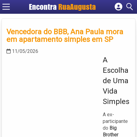
Encontra
RuaAugusta
Cadastrar empresa
Fazer login
Vencedora do BBB, Ana Paula mora
Criar conta
em apartamento simples em SP
11/05/2026
A
Escolha
de Uma
Vida
Simples
A ex-
participante
do
Big
Brother