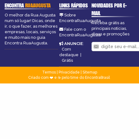
ENCONTRA
RUAAUGUSTA
LINKS RÁPIDOS
NOVIDADES POR E-
MAIL
O melhor da Rua Augusta
Sobre
num só lugar! Dicas, onde
EncontraRuaAugusta
Receba grátis as
ir, o que fazer, as melhores
principais notícias,
Fale com o
empresas, locais, serviços
dicas e promoções
EncontraRuaAugusta
e muito mais no guia
Encontra RuaAugusta.
ANUNCIE
:
Com
destaque
|
Grátis
Termos
|
Privacidade
|
Sitemap
Criado com ❤️ e ☕ pelo time do EncontraBrasil