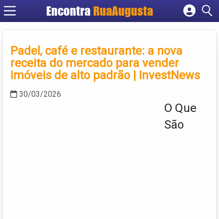
Encontra
RuaAugusta
Cadastrar empresa
Fazer login
Padel, café e restaurante: a nova
Criar conta
receita do mercado para vender
imóveis de alto padrão | InvestNews
30/03/2026
O Que
São