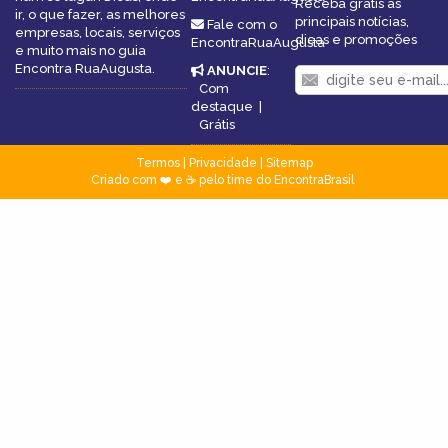
Receba grátis as
ir, o que fazer, as melhores
principais notícias,
Fale com o
empresas, locais, serviços
dicas e promoções
EncontraRuaAugusta
e muito mais no guia
Encontra RuaAugusta.
ANUNCIE
:
Com
destaque
|
Grátis
Termos
|
Privacidade
|
Sitemap
Criado com ❤️ e ☕ pelo time do EncontraBrasil