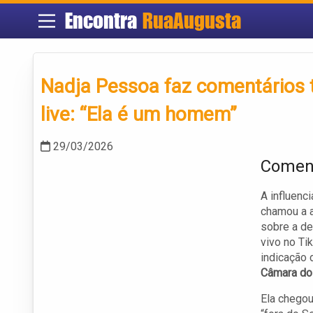
Encontra
RuaAugusta
Nadja Pessoa faz comentários t
live: “Ela é um homem”
29/03/2026
Coment
A influenci
chamou a a
sobre a de
vivo no Ti
indicação d
Câmara do
Ela chegou