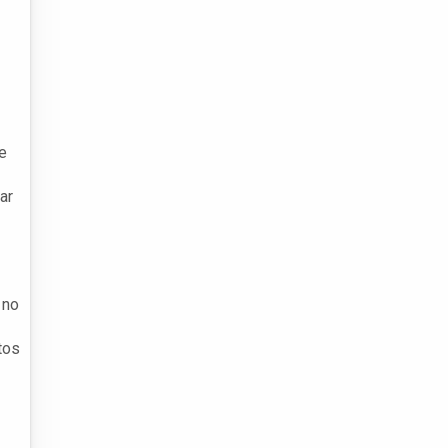
e
ar
 no
tos