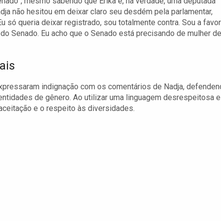
enado”, mesmo sabendo que Erika é, na verdade, uma deputada
adja não hesitou em deixar claro seu desdém pela parlamentar,
Eu só queria deixar registrado, sou totalmente contra. Sou a favor
 do Senado. Eu acho que o Senado está precisando de mulher d
ais
expressaram indignação com os comentários de Nadja, defende
dentidades de gênero. Ao utilizar uma linguagem desrespeitosa e
aceitação e o respeito às diversidades.