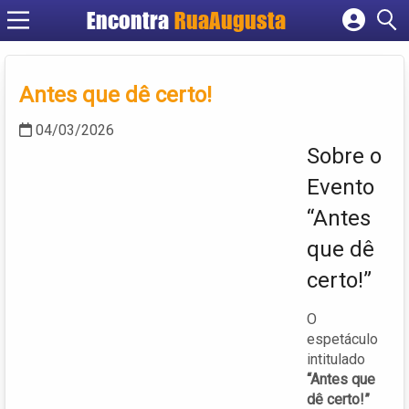
Encontra
RuaAugusta
Cadastrar empresa
Fazer login
Antes que dê certo!
Criar conta
04/03/2026
Sobre o
Evento
“Antes
que dê
certo!”
O
espetáculo
intitulado
“Antes que
dê certo!”