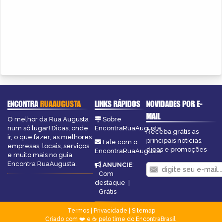
ENCONTRA
RUAAUGUSTA
LINKS RÁPIDOS
NOVIDADES POR E-
MAIL
O melhor da Rua Augusta
Sobre
num só lugar! Dicas, onde
EncontraRuaAugusta
Receba grátis as
ir, o que fazer, as melhores
principais notícias,
Fale com o
empresas, locais, serviços
dicas e promoções
EncontraRuaAugusta
e muito mais no guia
Encontra RuaAugusta.
ANUNCIE
:
Com
destaque
|
Grátis
Termos
|
Privacidade
|
Sitemap
Criado com ❤️ e ☕ pelo time do EncontraBrasil