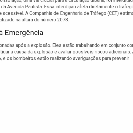
nsolação, uma via crucial para a circulação urbana, foi interdita
 da Avenida Paulista. Essa interdição afeta diretamente o tráfeg
e acessível. A Companhia de Engenharia de Tráfego (CET) estim
alizado na altura do número 2078.
 à Emergência
onadas após a explosão. Eles estão trabalhando em conjunto c
tigar a causa da explosão e avaliar possíveis riscos adicionais.
e, e os bombeiros estão realizando averiguações para prevenir