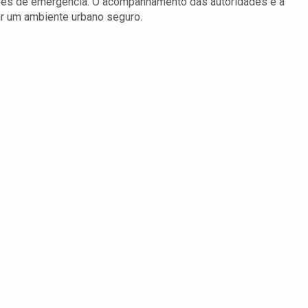
ções de emergência. O acompanhamento das autoridades e a
ir um ambiente urbano seguro.