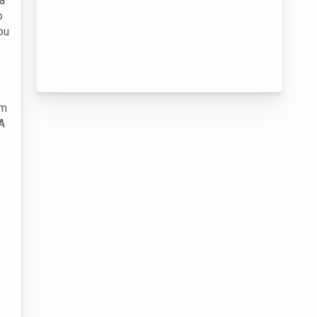
da
o
ou
om
 A