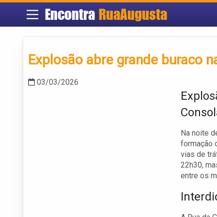
Encontra
RuaAugusta
Explosão abre grande buraco n
03/03/2026
Explos
Consol
Na noite d
formação d
vias de tr
22h30, ma
entre os m
Interd