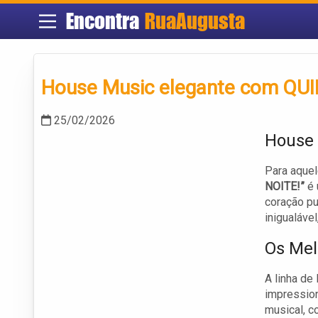
Encontra
RuaAugusta
House Music elegante com QUI
25/02/2026
House 
Para aque
NOITE!”
é 
coração p
inigualáve
Os Mel
A linha de
impression
musical, c