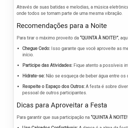
Através de suas batidas e melodias, a música eletrôni
onde todos se tornam parte de uma mesma vibração.
Recomendações para a Noite
Para tirar o máximo proveito da
“QUINTA À NOITE!”
, aq
Chegue Cedo:
Isso garante que você aproveite as m
início.
Participe das Atividades:
Fique atento a possíveis i
Hidrate-se:
Não se esqueça de beber água entre os dr
Respeite o Espaço dos Outros:
A festa é sobre diver
pessoal de outros participantes.
Dicas para Aproveitar a Festa
Para garantir que sua participação na
“QUINTA À NOITE!
Use Calçados Confortáveis:
A dança é a alma da fes