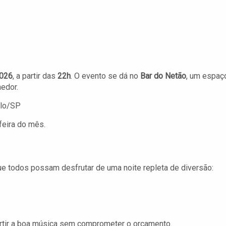
2026
, a partir das
22h
. O evento se dá no
Bar do Netão
, um espaç
edor.
ulo/SP
feira do mês.
e todos possam desfrutar de uma noite repleta de diversão:
rtir a boa música sem comprometer o orçamento.