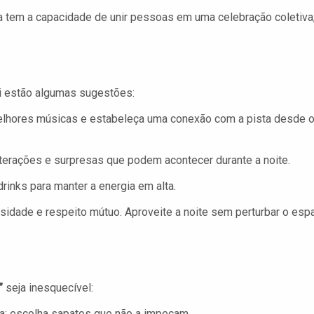
ca tem a capacidade de unir pessoas em uma celebração coletiva
ui estão algumas sugestões:
elhores músicas e estabeleça uma conexão com a pista desde 
nterações e surpresas que podem acontecer durante a noite.
inks para manter a energia em alta.
sidade e respeito mútuo. Aproveite a noite sem perturbar o esp
”
seja inesquecível:
ta; escolha sapatos que não a impeçam.