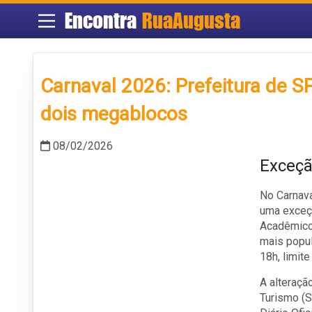
Encontra
RuaAugusta
Carnaval 2026: Prefeitura de S
dois megablocos
08/02/2026
Exceçã
No Carnava
uma exceçã
Acadêmico
mais popul
18h, limit
A alteraçã
Turismo (S