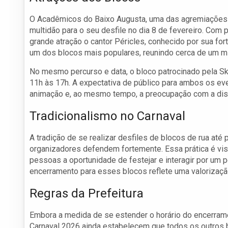
O Acadêmicos do Baixo Augusta, uma das agremiações ma
multidão para o seu desfile no dia 8 de fevereiro. Com 
grande atração o cantor Péricles, conhecido por sua for
um dos blocos mais populares, reunindo cerca de um m
No mesmo percurso e data, o bloco patrocinado pela Sko
11h às 17h. A expectativa de público para ambos os eve
animação e, ao mesmo tempo, a preocupação com a disp
Tradicionalismo no Carnaval
A tradição de se realizar desfiles de blocos de rua at
organizadores defendem fortemente. Essa prática é vis
pessoas a oportunidade de festejar e interagir por um 
encerramento para esses blocos reflete uma valorização
Regras da Prefeitura
Embora a medida de se estender o horário do encerram
Carnaval 2026 ainda estabelecem que todos os outros b