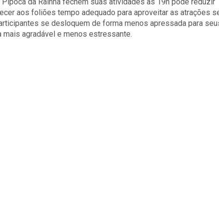
 Pipoca da Rainha fechem suas atividades às 19h pode reduzir
ecer aos foliões tempo adequado para aproveitar as atrações 
participantes se desloquem de forma menos apressada para seu
a mais agradável e menos estressante.