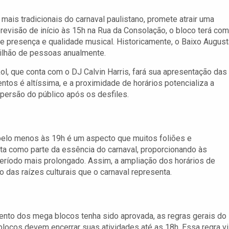
is tradicionais do carnaval paulistano, promete atrair uma
previsão de início às 15h na Rua da Consolação, o bloco terá co
te presença e qualidade musical. Historicamente, o Baixo August
ilhão de pessoas anualmente.
l, que conta com o DJ Calvin Harris, fará sua apresentação das
ntos é altíssima, e a proximidade de horários potencializa a
ersão do público após os desfiles.
é pelo menos às 19h é um aspecto que muitos foliões e
ta como parte da essência do carnaval, proporcionando às
período mais prolongado. Assim, a ampliação dos horários de
 das raízes culturais que o carnaval representa.
ento dos mega blocos tenha sido aprovada, as regras gerais do
locos devem encerrar suas atividades até as 18h. Essa regra v