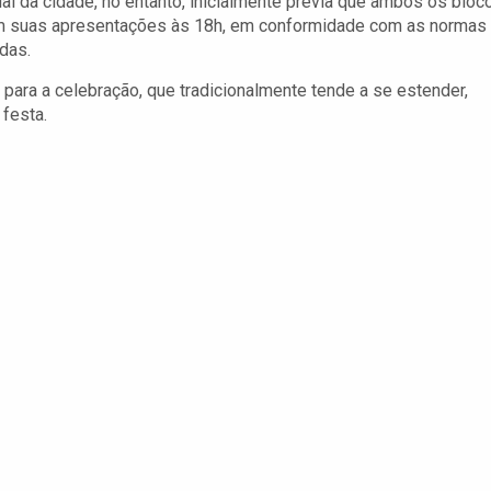
cial da cidade, no entanto, inicialmente previa que ambos os bloc
iam suas apresentações às 18h, em conformidade com as normas
das.
e para a celebração, que tradicionalmente tende a se estender,
festa.