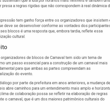
es sustentam que a luta por horários mais flexíveis é também um
ar presa a regras rígidas que não correspondem à real dinâmica 
expressão tem ganho força entre os organizadores que insistem
que deve se desenvolver conforme as vontades dos participantes
sses blocos é uma resposta que, embora tardia, reflete essa
ação cultural.
ito
os organizadores de blocos de Carnaval tem sido um tema de
como um passo essencial para a construção de um carnaval mais
fundamental para que ambas as partes compreendam as
alização do evento.
iálogo por parte da prefeitura em anos anteriores, a mudança d
veis abre caminhos para um entendimento mais amplo e horizont
clima de colaboração possa se refletir na elaboração de regras
te o carnaval, que é um dos maiores patrimônios culturais do