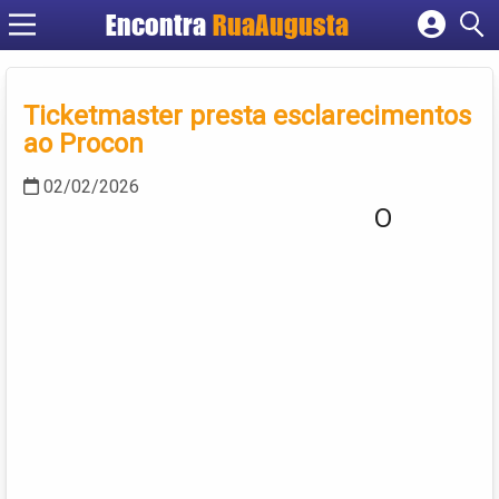
Encontra
RuaAugusta
Cadastrar empresa
Fazer login
Ticketmaster presta esclarecimentos
Criar conta
ao Procon
02/02/2026
O