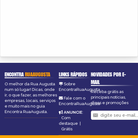
ENCONTRA
RUAAUGUSTA
LINKS RÁPIDOS
NOVIDADES POR E-
MAIL
O melhor da Rua Augusta
Sobre
num só lugar! Dicas, onde
EncontraRuaAugusta
Receba grátis as
ir, o que fazer, as melhores
principais notícias,
Fale com o
empresas, locais, serviços
dicas e promoções
EncontraRuaAugusta
e muito mais no guia
Encontra RuaAugusta.
ANUNCIE
:
Com
destaque
|
Grátis