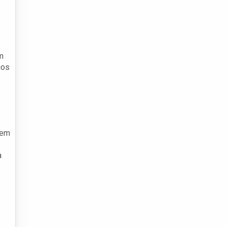
m
uos
 em
a