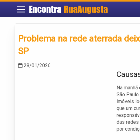
Encontra
RuaAugusta
Problema na rede aterrada deix
SP
28/01/2026
Causas
Na manhã d
São Paulo 
imóveis lo
que um cur
responsáve
das redes 
por condiç