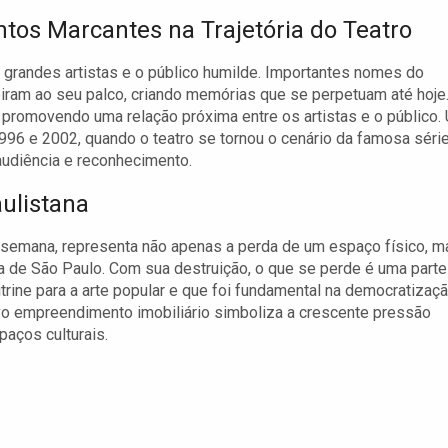
os Marcantes na Trajetória do Teatro
re grandes artistas e o público humilde. Importantes nomes do
ubiram ao seu palco, criando memórias que se perpetuam até hoje
 promovendo uma relação próxima entre os artistas e o público.
96 e 2002, quando o teatro se tornou o cenário da famosa séri
 audiência e reconhecimento.
ulistana
a semana, representa não apenas a perda de um espaço físico, m
ra de São Paulo. Com sua destruição, o que se perde é uma parte
trine para a arte popular e que foi fundamental na democratizaç
ovo empreendimento imobiliário simboliza a crescente pressão
aços culturais.