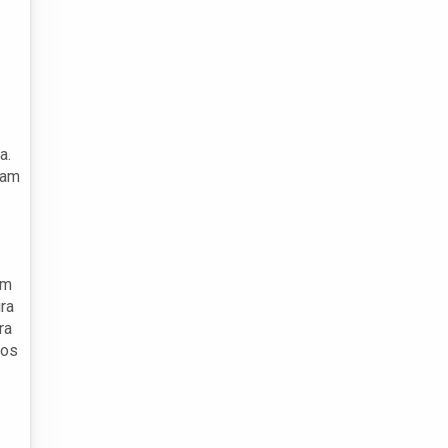
a.
sam
um
ra
ra
mos