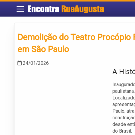
Encontra
RuaAugusta
Demolição do Teatro Procópio F
em São Paulo
24/01/2026
A Histó
Inaugurado
paulistana
Localizado
apresentaç
Paulo, atr
construção
desde entã
do Brasil.