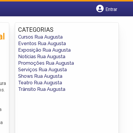
Entrar
Cadastrar empresa
Fazer login
CATEGORIAS
Criar conta
al
Cursos Rua Augusta
Eventos Rua Augusta
Exposição Rua Augusta
Notícias Rua Augusta
Promoções Rua Augusta
Serviços Rua Augusta
Shows Rua Augusta
Teatro Rua Augusta
ura
Trânsito Rua Augusta
os.
s
a
ia