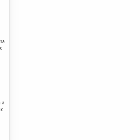
uma
s
 a
is