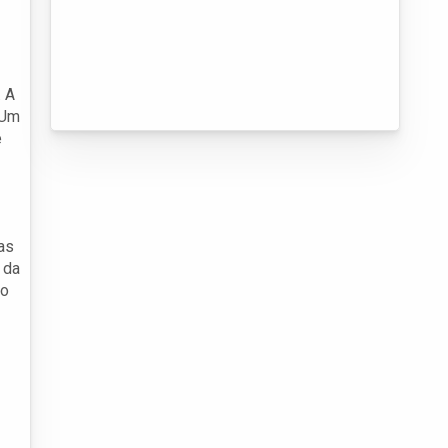
. A
 Um
e
as
 da
ão