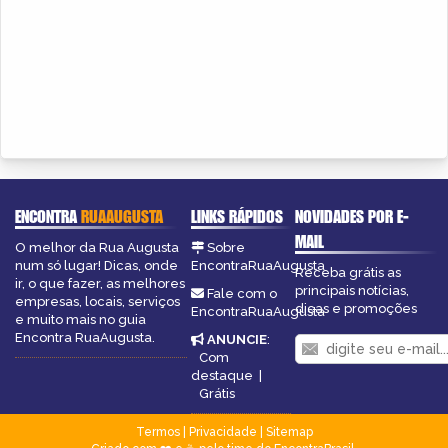
ENCONTRA
RUAAUGUSTA
LINKS RÁPIDOS
NOVIDADES POR E-
MAIL
O melhor da Rua Augusta
Sobre
num só lugar! Dicas, onde
EncontraRuaAugusta
Receba grátis as
ir, o que fazer, as melhores
principais notícias,
Fale com o
empresas, locais, serviços
dicas e promoções
EncontraRuaAugusta
e muito mais no guia
Encontra RuaAugusta.
ANUNCIE
:
Com
destaque
|
Grátis
Termos
|
Privacidade
|
Sitemap