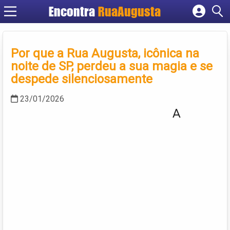
Encontra
RuaAugusta
Cadastrar empresa
Fazer login
Por que a Rua Augusta, icônica na
Criar conta
noite de SP, perdeu a sua magia e se
despede silenciosamente
23/01/2026
A