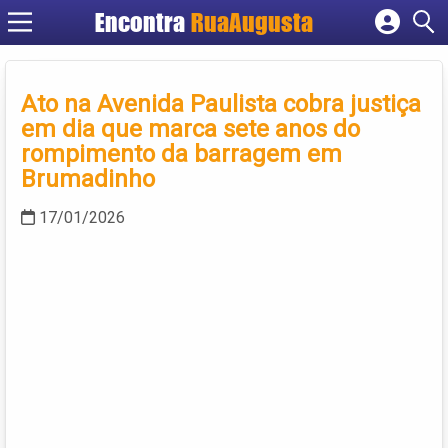
Encontra
RuaAugusta
Cadastrar empresa
Fazer login
Ato na Avenida Paulista cobra justiça
Criar conta
em dia que marca sete anos do
rompimento da barragem em
Brumadinho
17/01/2026