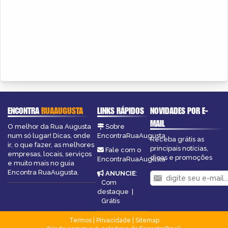
ENCONTRA
RUAAUGUSTA
LINKS RÁPIDOS
NOVIDADES POR E-
MAIL
O melhor da Rua Augusta
Sobre
num só lugar! Dicas, onde
EncontraRuaAugusta
Receba grátis as
ir, o que fazer, as melhores
principais notícias,
Fale com o
empresas, locais, serviços
dicas e promoções
EncontraRuaAugusta
e muito mais no guia
Encontra RuaAugusta.
ANUNCIE
:
Com
destaque
|
Grátis
Termos
|
Privacidade
|
Sitemap