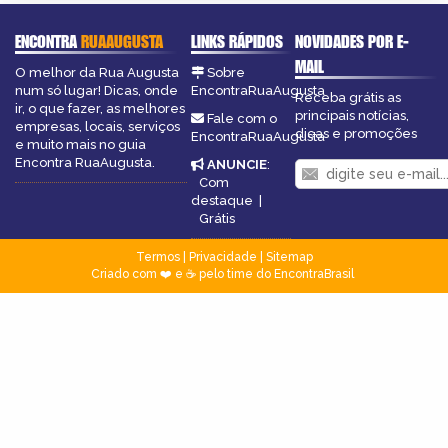
ENCONTRA
RUAAUGUSTA
LINKS RÁPIDOS
NOVIDADES POR E-
MAIL
O melhor da Rua Augusta
Sobre
num só lugar! Dicas, onde
EncontraRuaAugusta
Receba grátis as
ir, o que fazer, as melhores
principais notícias,
Fale com o
empresas, locais, serviços
dicas e promoções
EncontraRuaAugusta
e muito mais no guia
Encontra RuaAugusta.
ANUNCIE
:
Com
destaque
|
Grátis
Termos
|
Privacidade
|
Sitemap
Criado com ❤️ e ☕ pelo time do EncontraBrasil