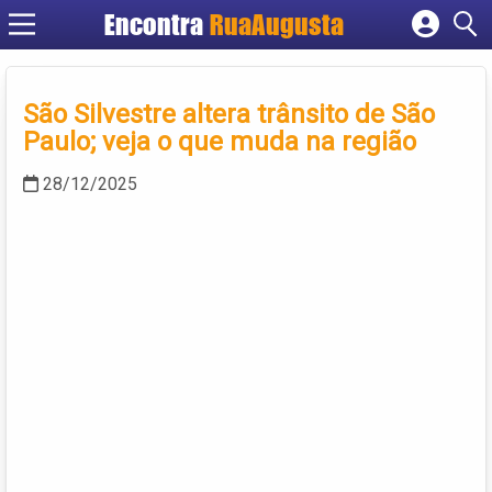
Encontra
RuaAugusta
Cadastrar empresa
Fazer login
São Silvestre altera trânsito de São
Criar conta
Paulo; veja o que muda na região
28/12/2025