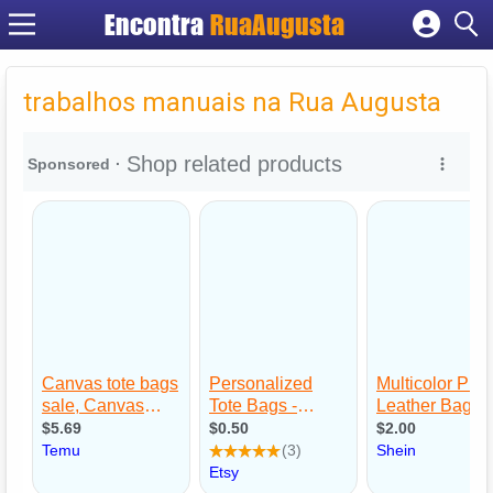
Encontra
RuaAugusta
Cadastrar empresa
Fazer login
trabalhos manuais na Rua Augusta
Criar conta