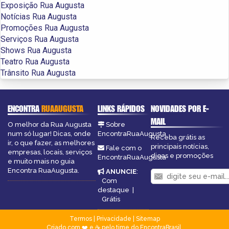
Exposição Rua Augusta
Notícias Rua Augusta
Promoções Rua Augusta
Serviços Rua Augusta
Shows Rua Augusta
Teatro Rua Augusta
Trânsito Rua Augusta
ENCONTRA
RUAAUGUSTA
LINKS RÁPIDOS
NOVIDADES POR E-
MAIL
O melhor da Rua Augusta
Sobre
num só lugar! Dicas, onde
EncontraRuaAugusta
Receba grátis as
ir, o que fazer, as melhores
principais notícias,
Fale com o
empresas, locais, serviços
dicas e promoções
EncontraRuaAugusta
e muito mais no guia
Encontra RuaAugusta.
ANUNCIE
:
Com
destaque
|
Grátis
Termos
|
Privacidade
|
Sitemap
Criado com ❤️ e ☕ pelo time do EncontraBrasil