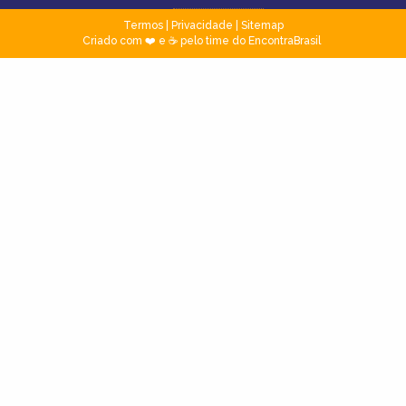
Termos
|
Privacidade
|
Sitemap
Criado com ❤️ e ☕ pelo time do EncontraBrasil