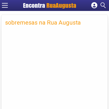
Encontra
RuaAugusta
Cadastrar empresa
Fazer login
sobremesas na Rua Augusta
Criar conta