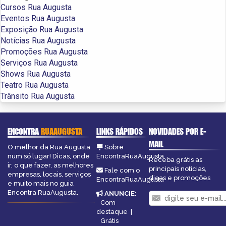
Cursos Rua Augusta
Eventos Rua Augusta
Exposição Rua Augusta
Notícias Rua Augusta
Promoções Rua Augusta
Serviços Rua Augusta
Shows Rua Augusta
Teatro Rua Augusta
Trânsito Rua Augusta
ENCONTRA
RUAAUGUSTA
LINKS RÁPIDOS
NOVIDADES POR E-
MAIL
O melhor da Rua Augusta
Sobre
num só lugar! Dicas, onde
EncontraRuaAugusta
Receba grátis as
ir, o que fazer, as melhores
principais notícias,
Fale com o
empresas, locais, serviços
dicas e promoções
EncontraRuaAugusta
e muito mais no guia
Encontra RuaAugusta.
ANUNCIE
:
Com
destaque
|
Grátis