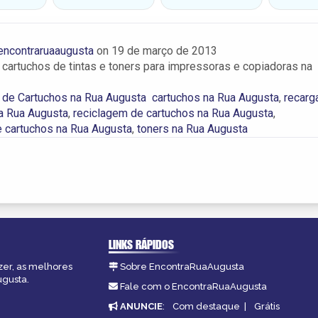
encontraruaaugusta
on
19 de março de 2013
cartuchos de tintas e toners para impressoras e copiadoras na
 de Cartuchos na Rua Augusta
cartuchos na Rua Augusta
,
recarg
a Rua Augusta
,
reciclagem de cartuchos na Rua Augusta
,
e cartuchos na Rua Augusta
,
toners na Rua Augusta
LINKS RÁPIDOS
zer, as melhores
Sobre EncontraRuaAugusta
ugusta.
Fale com o EncontraRuaAugusta
ANUNCIE
:
Com destaque
|
Grátis