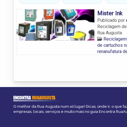
Mister Ink
Publicado por
Reciclagem de 
Rua Augusta.
Reciclagem
de cartuchos n
renanufatura d
ENCONTRA
RUAAUGUSTA
O melhor da Rua Augusta num só lugar! Dicas, onde ir, o que fa
empresas, locais, serviços e muito mais no guia Encontra RuaA