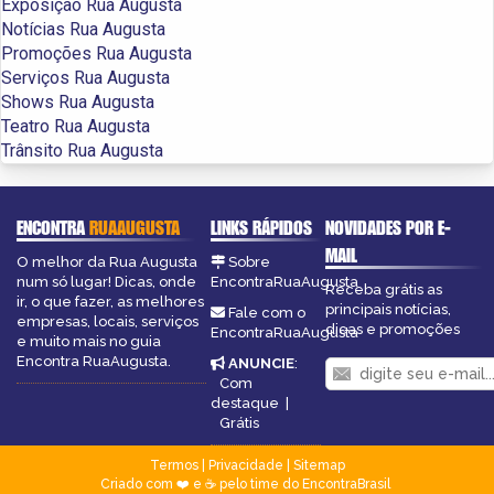
Exposição Rua Augusta
Notícias Rua Augusta
Promoções Rua Augusta
Serviços Rua Augusta
Shows Rua Augusta
Teatro Rua Augusta
Trânsito Rua Augusta
ENCONTRA
RUAAUGUSTA
LINKS RÁPIDOS
NOVIDADES POR E-
MAIL
O melhor da Rua Augusta
Sobre
num só lugar! Dicas, onde
EncontraRuaAugusta
Receba grátis as
ir, o que fazer, as melhores
principais notícias,
Fale com o
empresas, locais, serviços
dicas e promoções
EncontraRuaAugusta
e muito mais no guia
Encontra RuaAugusta.
ANUNCIE
:
Com
destaque
|
Grátis
Termos
|
Privacidade
|
Sitemap
Criado com ❤️ e ☕ pelo time do EncontraBrasil