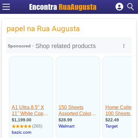
Encontra
RuaAugusta
Cadastrar empresa
Fazer login
papel na Rua Augusta
Criar conta