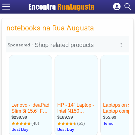
Encontra
RuaAugusta
Cadastrar empresa
Fazer login
notebooks na Rua Augusta
Criar conta