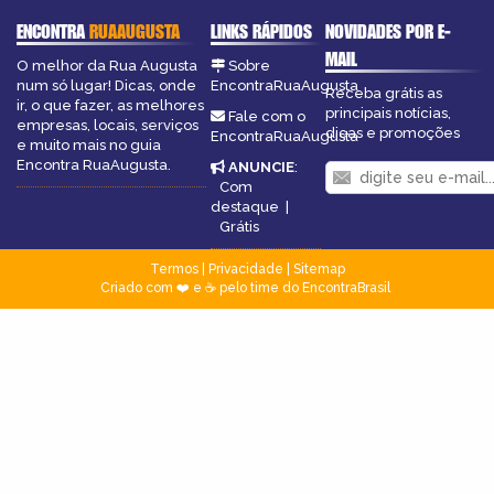
ENCONTRA
RUAAUGUSTA
LINKS RÁPIDOS
NOVIDADES POR E-
MAIL
O melhor da Rua Augusta
Sobre
num só lugar! Dicas, onde
EncontraRuaAugusta
Receba grátis as
ir, o que fazer, as melhores
principais notícias,
Fale com o
empresas, locais, serviços
dicas e promoções
EncontraRuaAugusta
e muito mais no guia
Encontra RuaAugusta.
ANUNCIE
:
Com
destaque
|
Grátis
Termos
|
Privacidade
|
Sitemap
Criado com ❤️ e ☕ pelo time do EncontraBrasil