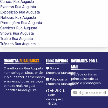
Cursos Rua Augusta
Eventos Rua Augusta
Exposição Rua Augusta
Notícias Rua Augusta
Promoções Rua Augusta
Serviços Rua Augusta
Shows Rua Augusta
Teatro Rua Augusta
Trânsito Rua Augusta
ENCONTRA
RUAAUGUSTA
LINKS RÁPIDOS
NOVIDADES POR E-
MAIL
O melhor da Rua Augusta
Sobre
num só lugar! Dicas, onde
EncontraRuaAugusta
Receba grátis as
ir, o que fazer, as melhores
principais notícias,
Fale com o
empresas, locais, serviços
dicas e promoções
EncontraRuaAugusta
e muito mais no guia
Encontra RuaAugusta.
ANUNCIE
:
Com
destaque
|
Grátis