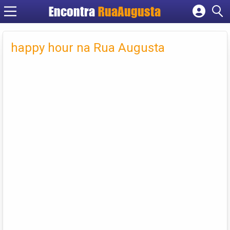
Encontra
RuaAugusta
Cadastrar empresa
Fazer login
happy hour na Rua Augusta
Criar conta