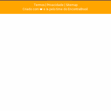
Termos
|
Privacidade
|
Sitemap
Criado com ❤️ e ☕ pelo time do EncontraBrasil