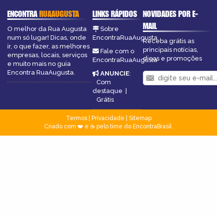
ENCONTRA
RUAAUGUSTA
LINKS RÁPIDOS
NOVIDADES POR E-
MAIL
O melhor da Rua Augusta
Sobre
num só lugar! Dicas, onde
EncontraRuaAugusta
Receba grátis as
ir, o que fazer, as melhores
principais notícias,
Fale com o
empresas, locais, serviços
dicas e promoções
EncontraRuaAugusta
e muito mais no guia
Encontra RuaAugusta.
ANUNCIE
:
Com
destaque
|
Grátis
Termos
|
Privacidade
|
Sitemap
Criado com ❤️ e ☕ pelo time do EncontraBrasil