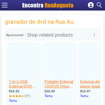
Encontra
RuaAugusta
Cadastrar empresa
Fazer login
gravador de dvd na Rua Au
Criar conta