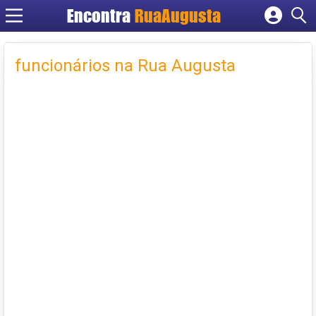
Encontra
RuaAugusta
Cadastrar empresa
Fazer login
funcionários na Rua Augusta
Criar conta