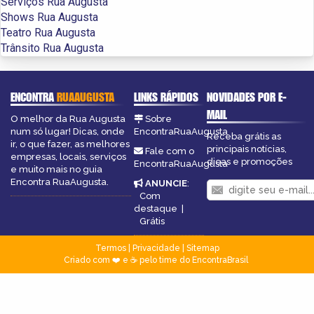
Serviços Rua Augusta
Shows Rua Augusta
Teatro Rua Augusta
Trânsito Rua Augusta
ENCONTRA
RUAAUGUSTA
LINKS RÁPIDOS
NOVIDADES POR E-
MAIL
O melhor da Rua Augusta
Sobre
num só lugar! Dicas, onde
EncontraRuaAugusta
Receba grátis as
ir, o que fazer, as melhores
principais notícias,
Fale com o
empresas, locais, serviços
dicas e promoções
EncontraRuaAugusta
e muito mais no guia
Encontra RuaAugusta.
ANUNCIE
:
Com
destaque
|
Grátis
Termos
|
Privacidade
|
Sitemap
Criado com ❤️ e ☕ pelo time do EncontraBrasil